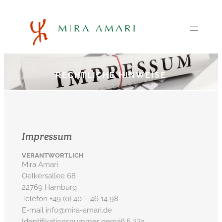
Zum
Inhalt
springen
RECHTLICHE HINWEISE
Impressum
VERANTWORTLICH
Mira Amari
Oelkersallee 68
22769 Hamburg
Telefon +49 (0) 40 – 46 14 98
E-mail info@mira-amari.de
Identifikationsnummer gemäß § 27a