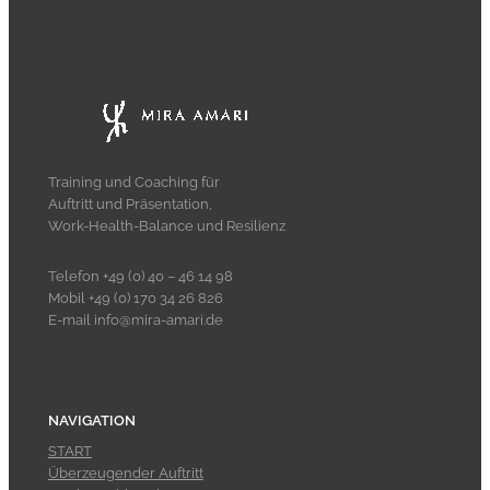
Training und Coaching für
Auftritt und Präsentation,
Work-Health-Balance und Resilienz
Telefon +49 (0) 40 – 46 14 98
Mobil +49 (0) 170 34 26 826
E-mail info@mira-amari.de
NAVIGATION
START
Überzeugender Auftritt